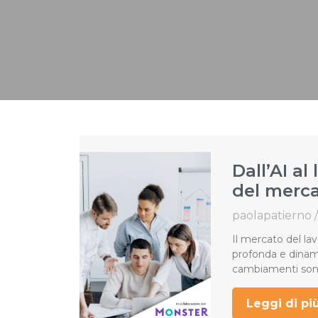
Dall’AI al
del merca
paolapatierno
Il mercato del la
profonda e dinami
cambiamenti sono 
Leggi di più