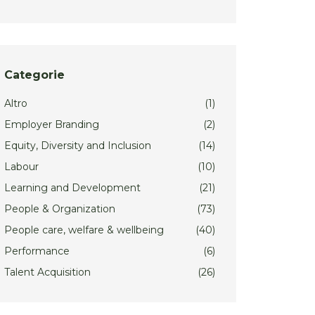
Categorie
Altro
(1)
Employer Branding
(2)
Equity, Diversity and Inclusion
(14)
Labour
(10)
Learning and Development
(21)
People & Organization
(73)
People care, welfare & wellbeing
(40)
Performance
(6)
Talent Acquisition
(26)