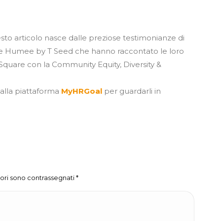
sto articolo nasce dalle preziose testimonianze di
a e Humee by T Seed
che hanno raccontato le loro
uare con la Community Equity, Diversity &
alla piattaforma
MyHRGoal
per guardarli in
atori sono contrassegnati
*