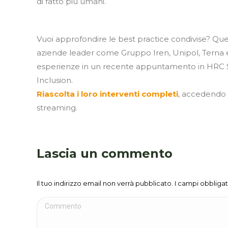
di fatto più umani.
Vuoi approfondire le best practice condivise? Que
aziende leader come Gruppo Iren, Unipol, Tern
esperienze in un recente appuntamento in HRC Sq
Inclusion.
Riascolta i loro interventi completi
, accedendo 
streaming.
Lascia un commento
Il tuo indirizzo email non verrà pubblicato. I campi obblig
Commento