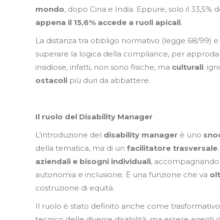
mondo
, dopo Cina e India. Eppure, solo il 33,5% 
appena il 15,6% accede a ruoli apicali
.
La distanza tra obbligo normativo (legge 68/99) e
superare la logica della compliance, per approdar
insidiose, infatti, non sono fisiche, ma
culturali
: ig
ostacoli
più duri da abbattere.
Il ruolo del Disability Manager
L’introduzione del
disability manager
è uno
snod
della tematica, ma di un
facilitatore
trasversale
aziendali e bisogni individuali
, accompagnando i 
autonomia e inclusione. È una funzione che va
ol
costruzione di equità.
Il ruolo è stato definito anche come trasformativo
tecnico delle diverse disabilità, ma essere agen