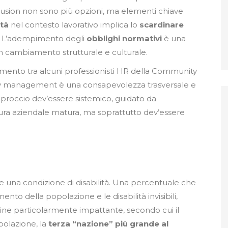
nclusion non sono più opzioni, ma elementi chiave
ità
nel contesto lavorativo implica lo
scardinare
re. L’adempimento degli
obblighi normativi
è una
un cambiamento strutturale e culturale.
amento tra alcuni professionisti HR della Community
lity management è una consapevolezza trasversale e
’approccio dev’essere sistemico, guidato da
ra aziendale matura, ma soprattutto dev’essere
ive una condizione di disabilità. Una percentuale che
nto della popolazione e le disabilità invisibili,
ine particolarmente impattante, secondo cui il
polazione, la
terza “nazione” più grande al