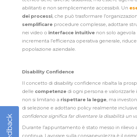
abilitanti e non semplicemente accessibili. Un
es
dei processi
, che può trasformare l’organizzazion
semplificare
procedure complesse, adottare str
nei video o
interfacce
intuitive
non solo agevola l
incrementa l’efficienza operativa generale, riduce
popolazione aziendale.
Disability Confidence
Il concetto di disability confidence ribalta la pros
delle
competenze
di ogni persona e valorizzarle
non si limitano a
rispettare la legge
, ma investon
di selezione e adottano policy realmente inclusi
confidence significa far diventare la disabilità un v
Feedback
Durante l’appuntamento è stato messo in rilievo a
continua. Lavorare sulla consapevolezza è il primo