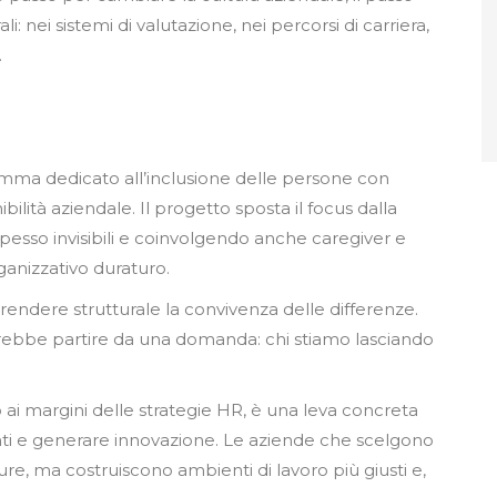
 nei sistemi di valutazione, nei percorsi di carriera,
.
mma dedicato all’inclusione delle persone con
nibilità aziendale. Il progetto sposta il focus dalla
i spesso invisibili e coinvolgendo anche caregiver e
anizzativo duraturo.
 rendere strutturale la convivenza delle differenze.
rebbe partire da una domanda: chi stiamo lasciando
ai margini delle strategie HR, è una leva concreta
enti e generare innovazione. Le aziende che scelgono
ure, ma costruiscono ambienti di lavoro più giusti e,