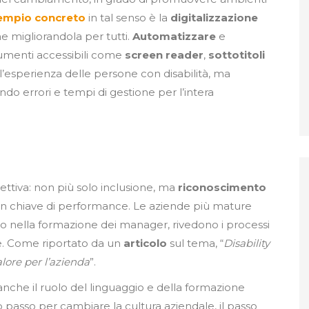
empio concreto
in tal senso è la
digitalizzazione
e migliorandola per tutti.
Automatizzare
e
umenti accessibili come
screen reader
,
sottotitoli
’esperienza delle persone con disabilità, ma
ndo errori e tempi di gestione per l’intera
pettiva: non più solo inclusione, ma
riconoscimento
 in chiave di performance. Le aziende più mature
o nella formazione dei manager, rivedono i processi
ve. Come riportato da un
articolo
sul tema, “
Disability
alore per l’azienda
”.
nche il ruolo del linguaggio e della formazione
 passo per cambiare la cultura aziendale, il passo