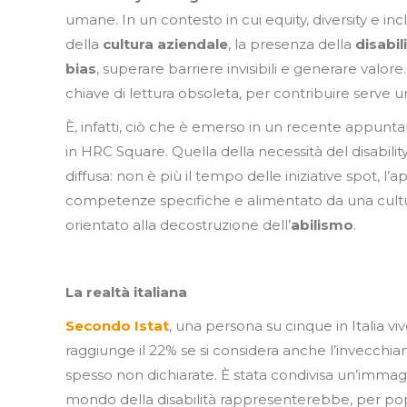
umane. In un contesto in cui equity, diversity e i
della
cultura aziendale
, la presenza della
disabil
bias
, superare barriere invisibili e generare valo
chiave di lettura obsoleta, per contribuire serve 
È, infatti, ciò che è emerso in un recente appunt
in HRC Square. Quella della necessità del disabi
diffusa: non è più il tempo delle iniziative spot, l
competenze specifiche e alimentato da una cultu
orientato alla decostruzione dell’
abilismo
.
La realtà italiana
Secondo Istat
, una persona su cinque in Italia v
raggiunge il 22% se si considera anche l’invecchiame
spesso non dichiarate. È stata condivisa un’immag
mondo della disabilità rappresenterebbe, per po