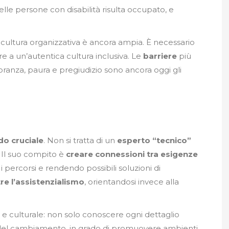
delle persone con disabilità risulta occupato, e
 cultura organizzativa è ancora ampia. È necessario
e a un’autentica cultura inclusiva. Le
barriere
più
noranza, paura e pregiudizio sono ancora oggi gli
o cruciale
. Non si tratta di un
esperto “tecnico”
. Il suo compito è
creare connessioni tra esigenze
percorsi e rendendo possibili soluzioni di
tre l’assistenzialismo
, orientandosi invece alla
 e culturale: non solo conoscere ogni dettaglio
ti del cambiamento, in grado di promuovere ambienti